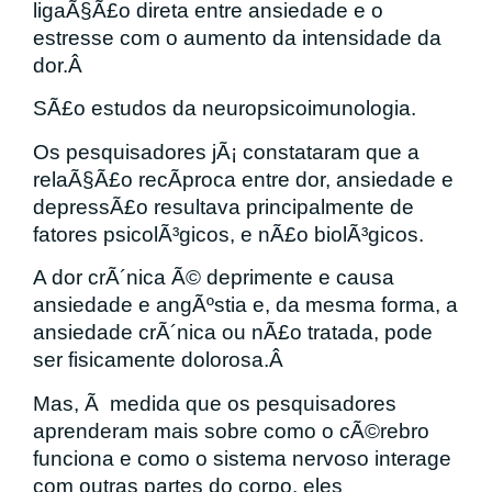
ligaÃ§Ã£o direta entre ansiedade e o
estresse com o aumento da intensidade da
dor.Â
SÃ£o estudos da neuropsicoimunologia.
Os pesquisadores jÃ¡ constataram que a
relaÃ§Ã£o recÃ­proca entre dor, ansiedade e
depressÃ£o resultava principalmente de
fatores psicolÃ³gicos, e nÃ£o biolÃ³gicos.
A dor crÃ´nica Ã© deprimente e causa
ansiedade e angÃºstia e, da mesma forma, a
ansiedade crÃ´nica ou nÃ£o tratada, pode
ser fisicamente dolorosa.Â
Mas, Ã medida que os pesquisadores
aprenderam mais sobre como o cÃ©rebro
funciona e como o sistema nervoso interage
com outras partes do corpo, eles