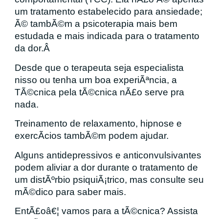
um tratamento estabelecido para ansiedade;
Ã© tambÃ©m a psicoterapia mais bem
estudada e mais indicada para o tratamento
da dor.Â
Desde que o terapeuta seja especialista
nisso ou tenha um boa experiÃªncia, a
TÃ©cnica pela tÃ©cnica nÃ£o serve pra
nada.
Treinamento de relaxamento, hipnose e
exercÃ­cios tambÃ©m podem ajudar.
Alguns antidepressivos e anticonvulsivantes
podem aliviar a dor durante o tratamento de
um distÃºrbio psiquiÃ¡trico, mas consulte seu
mÃ©dico para saber mais.
EntÃ£oâ€¦ vamos para a tÃ©cnica? Assista