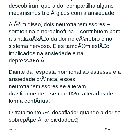
descobriram que a dor compartilha alguns
mecanismos biolÃ³gicos com a ansiedade.
AlÃ©m disso, dois neurotransmissores –
serotonina e norepinefrina – contribuem para
a sinalizaÃ§Ã£o da dor no cÃ©rebro e no
sistema nervoso. Eles tambÃ©m estÃ£o
implicados na ansiedade e na
depressÃ£o.Â
Diante da resposta hormonal ao estresse e a
ansiedade crÃ´nica, esses
neurotransmissores se alteram
drasticamente e se mantÃªm alterados de
forma contÃ­nua.
O tratamento Ã© desafiador quando a dor se
sobrepÃµe Ã ansiedadeâ€¦