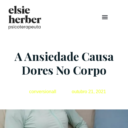
Consulta Individual
Ansiosos Amigos
Aula Gratuita
Sobre mim
A Ansiedade Causa
Dores No Corpo
conversionall
outubro 21, 2021