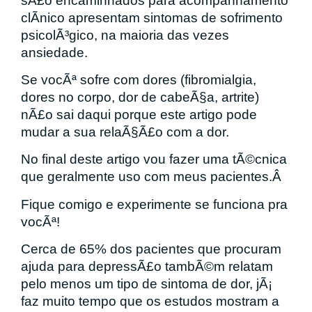
sÃ£o encaminhados para acompanhamento
clÃ­nico apresentam sintomas de sofrimento
psicolÃ³gico, na maioria das vezes
ansiedade.
Se vocÃª sofre com dores (fibromialgia,
dores no corpo, dor de cabeÃ§a, artrite)
nÃ£o sai daqui porque este artigo pode
mudar a sua relaÃ§Ã£o com a dor.
No final deste artigo vou fazer uma tÃ©cnica
que geralmente uso com meus pacientes.Â
Fique comigo e experimente se funciona pra
vocÃª!
Cerca de 65% dos pacientes que procuram
ajuda para depressÃ£o tambÃ©m relatam
pelo menos um tipo de sintoma de dor, jÃ¡
faz muito tempo que os estudos mostram a