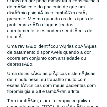
O foco na dor pode mascarar a consciÃªncia
do mÃ©dico e do paciente de que um
distÃºrbio psiquiÃ¡trico tambÃ©m estÃ¡
presente. Mesmo quando os dois tipos de
problemas sÃ£o diagnosticados
corretamente, eles podem ser difÃ­ceis de
tratar.Â
Uma revisÃ£o identificou vÃ¡rias opÃ§Ãµes
de tratamento disponÃ­veis quando a dor
ocorre em conjunto com ansiedade ou
depressÃ£o.
Uma delas sÃ£o as prÃ¡ticas sistemÃ¡ticas
de mindfulness. eu trabalho muito com
essas tÃ©cnicas com meus pacientes com
fibromialgia e SII e tambÃ©m artrite.
Tem tambÃ©m, claro, a terapia cognitivo-
comportamental (TCC). Ela nÃ£o Ã© apenas