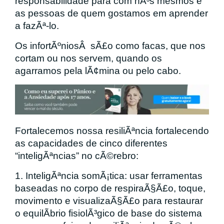
responsabilidade para com nÃ³s mesmos e
as pessoas de quem gostamos em aprender
a fazÃª-lo.
Os infortÃºniosÂ sÃ£o como facas, que nos
cortam ou nos servem, quando os
agarramos pela lÃ¢mina ou pelo cabo.
Fortalecemos nossa resiliÃªncia fortalecendo
as capacidades de cinco diferentes
“inteligÃªncias” no cÃ©rebro:
1. InteligÃªncia somÃ¡tica: usar ferramentas
baseadas no corpo de respiraÃ§Ã£o, toque,
movimento e visualizaÃ§Ã£o para restaurar
o equilÃ­brio fisiolÃ³gico de base do sistema