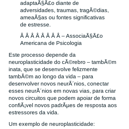
adaptaÃ§Ã£o diante de
adversidades, traumas, tragÃ©dias,
ameaÃ§as ou fontes significativas
de estresse.
Â Â Â Â Â Â Â Â – AssociaÃ§Ã£o
Americana de Psicologia
Este processo depende da
neuroplasticidade do cÃ©rebro – tambÃ©m
inata, que se desenvolve felizmente
tambÃ©m ao longo da vida – para
desenvolver novos neurÃ´nios, conectar
esses neurÃ´nios em novas vias, para criar
novos circuitos que podem apoiar de forma
confiÃ¡vel novos padrÃµes de resposta aos
estressores da vida.
Um exemplo de neuroplasticidade: