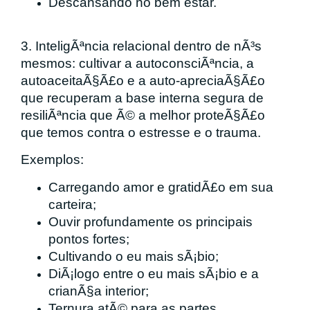
Descansando no bem estar.
3. InteligÃªncia relacional dentro de nÃ³s
mesmos: cultivar a autoconsciÃªncia, a
autoaceitaÃ§Ã£o e a auto-apreciaÃ§Ã£o
que recuperam a base interna segura de
resiliÃªncia que Ã© a melhor proteÃ§Ã£o
que temos contra o estresse e o trauma.
Exemplos:
Carregando amor e gratidÃ£o em sua
carteira;
Ouvir profundamente os principais
pontos fortes;
Cultivando o eu mais sÃ¡bio;
DiÃ¡logo entre o eu mais sÃ¡bio e a
crianÃ§a interior;
Ternura atÃ© para as partes