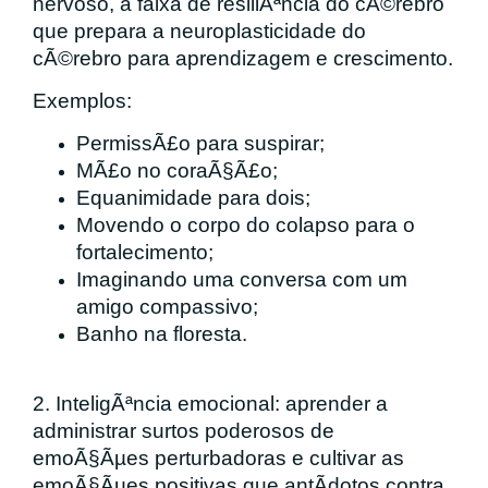
nervoso, a faixa de resiliÃªncia do cÃ©rebro
que prepara a neuroplasticidade do
cÃ©rebro para aprendizagem e crescimento.
Exemplos:
PermissÃ£o para suspirar;
MÃ£o no coraÃ§Ã£o;
Equanimidade para dois;
Movendo o corpo do colapso para o
fortalecimento;
Imaginando uma conversa com um
amigo compassivo;
Banho na floresta.
2. InteligÃªncia emocional: aprender a
administrar surtos poderosos de
emoÃ§Ãµes perturbadoras e cultivar as
emoÃ§Ãµes positivas que antÃ­dotos contra