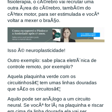
fisioterapia, o cÃ©rebro vai recrutar uma
outra Ã¡rea do cÃ©rebro, tambÃ©m do
cÃ³rtex motor, para ser estimulada e vocÃª
voltar a mexer o braÃ§o.
Isso Ã© neuroplasticidade!
Outro exemplo: sabe placa eletrÃ´nica de
controle remoto, por exemplo?
Aquela plaquinha verde com os
circuitinhosâ€¦ tem umas linhas douradas
que sÃ£o os circuitosâ€¦
Aquilo pode ser anÃ¡logo a um circuito
neural. Se vocÃª for lÃ¡ na plaquinha e riscar
em cima da linha dourada ela vai ser