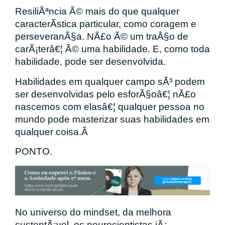
ResiliÃªncia Ã© mais do que qualquer
caracterÃ­stica particular, como coragem e
perseveranÃ§a. NÃ£o Ã© um traÃ§o de
carÃ¡terâ€¦ Ã© uma habilidade. E, como toda
habilidade, pode ser desenvolvida.
Habilidades em qualquer campo sÃ³ podem
ser desenvolvidas pelo esforÃ§oâ€¦ nÃ£o
nascemos com elasâ€¦ qualquer pessoa no
mundo pode masterizar suas habilidades em
qualquer coisa.Â
PONTO.
No universo do mindset, da melhora
sustentÃ¡vel, os neurocientistas jÃ¡