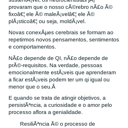
provaram que o nosso cÃ©rebro nÃ£o Ã©
fixoâ€¦ ele Ã© maleÃ¡velâ€¦ ele Ã©
plÃ¡sticoâ€¦ ou seja, moldÃ¡vel.
Novas conexÃµes cerebrais se formam ao
repetirmos novos pensamentos, sentimentos
e comportamentos.
NÃ£o depende de QI, nÃ£o depende de
prÃ©-requisitos. Na verdade, pessoas
emocionalmente estÃ¡veis que aprenderam
a ficar estÃ¡veis podem ter um qi igual ou
menor que o seu.Â
E quando se trata de atingir objetivos, a
persistÃªncia, a curiosidade e o amor pelo
processo aflora a genialidade.
ResiliÃªncia Ã© o processo de