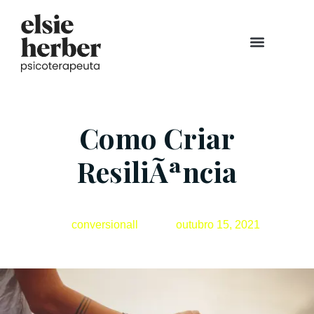
Consulta Individual
Ansiosos Amigos
Aula Gratuita
Sobre mim
Como Criar
ResiliÃªncia
conversionall
outubro 15, 2021