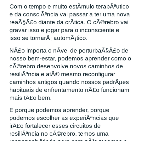
Com o tempo e muito estÃ­mulo terapÃªutico
e da consciÃªncia vai passar a ter uma nova
reaÃ§Ã£o diante da crÃ­tica. O cÃ©rebro vai
gravar isso e jogar para o inconsciente e
isso se tornarÃ¡ automÃ¡tico.
NÃ£o importa o nÃ­vel de perturbaÃ§Ã£o de
nosso bem-estar, podemos aprender como o
cÃ©rebro desenvolve novos caminhos de
resiliÃªncia e atÃ© mesmo reconfigurar
caminhos antigos quando nossos padrÃµes
habituais de enfrentamento nÃ£o funcionam
mais tÃ£o bem.
E porque podemos aprender, porque
podemos escolher as experiÃªncias que
irÃ£o fortalecer esses circuitos de
resiliÃªncia no cÃ©rebro, temos uma