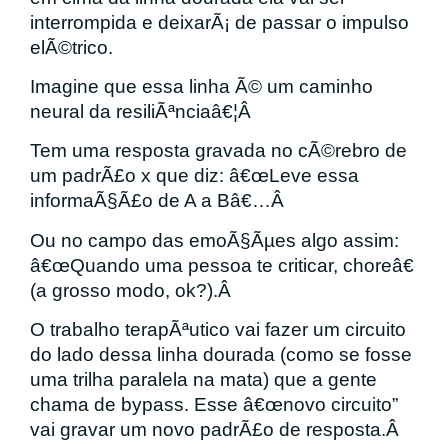
interrompida e deixarÃ¡ de passar o impulso
elÃ©trico.
Imagine que essa linha Ã© um caminho
neural da resiliÃªnciaâ€¦Â
Tem uma resposta gravada no cÃ©rebro de
um padrÃ£o x que diz: â€œLeve essa
informaÃ§Ã£o de A a Bâ€…Â
Ou no campo das emoÃ§Ãµes algo assim:
â€œQuando uma pessoa te criticar, choreâ€
(a grosso modo, ok?).Â
O trabalho terapÃªutico vai fazer um circuito
do lado dessa linha dourada (como se fosse
uma trilha paralela na mata) que a gente
chama de bypass. Esse â€œnovo circuito”
vai gravar um novo padrÃ£o de resposta.Â