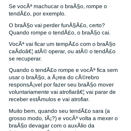
Se vocÃª machucar o braÃ§o, rompe o
tendÃ£o, por exemplo.
O braÃ§o vai perder funÃ§Ã£o, certo?
Quando rompe o tendÃ£o, o braÃ§o cai.
VocÃª vai ficar um tempÃ£o com o braÃ§o
caÃ­doâ€¦ atÃ© operar, ou atÃ© o tendÃ£o
se recuperar.
Quando o tendÃ£o rompe e vocÃª fica sem
usar o braÃ§o, a Ã¡rea do cÃ©rebro
responsÃ¡vel por fazer seu braÃ§o mover
voluntariamente vai atrofiarâ€¦ vai parar de
receber estÃ­mulos e vai atrofiar.
Muito bem, quando seu tendÃ£o sara (a
grosso modo, tÃ¡?) e vocÃª volta a mexer o
braÃ§o devagar com o auxÃ­lio da