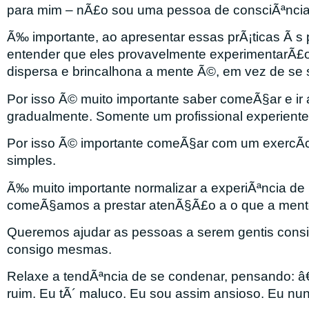
para mim – nÃ£o sou uma pessoa de consciÃªncia
Ã‰ importante, ao apresentar essas prÃ¡ticas Ã s p
entender que eles provavelmente experimentarÃ£o
dispersa e brincalhona a mente Ã©, em vez de s
Por isso Ã© muito importante saber comeÃ§ar e i
gradualmente. Somente um profissional experiente 
Por isso Ã© importante comeÃ§ar com um exercÃ­c
simples.
Ã‰ muito importante normalizar a experiÃªncia de
comeÃ§amos a prestar atenÃ§Ã£o a o que a ment
Queremos ajudar as pessoas a serem gentis con
consigo mesmas.
Relaxe a tendÃªncia de se condenar, pensando: 
ruim. Eu tÃ´ maluco. Eu sou assim ansioso. Eu nun