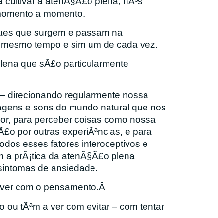
cultivar a atenÃ§Ã£o plena, nÃ³s
 momento a momento.
µes que surgem e passam
na
o mesmo tempo e sim um de cada vez.
lena que sÃ£o particularmente
– direcionando regularmente nossa
gens e sons do mundo natural que nos
or, para perceber coisas como nossa
£o por outras experiÃªncias, e para
dos esses fatores interoceptivos e
 a prÃ¡tica da atenÃ§Ã£o plena
 sintomas de ansiedade.
 a ver com o pensamento.Â
 ou tÃªm a ver com evitar – com tentar