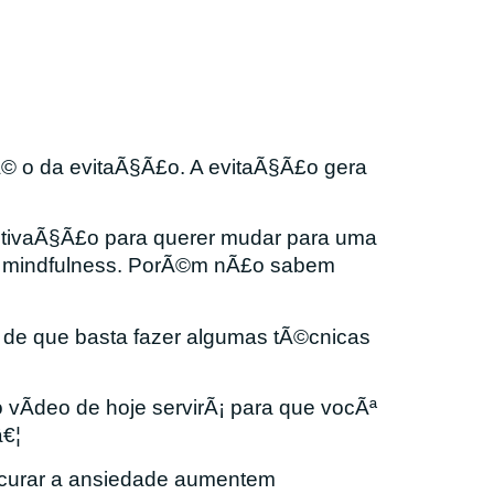
Ã© o da evitaÃ§Ã£o. A evitaÃ§Ã£o gera
otivaÃ§Ã£o para querer mudar para uma
e mindfulness. PorÃ©m nÃ£o sabem
 de que basta fazer algumas tÃ©cnicas
vÃ­deo de hoje servirÃ¡ para que vocÃª
â€¦
curar a ansiedade aumentem