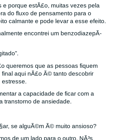
 e porque estÃ£o, muitas vezes pela
ra do fluxo de pensamento para o
o calmante e pode levar a esse efeito.
inalmente encontrei um benzodiazepÃ­
itado”.
£o queremos que as pessoas fiquem
 final aqui nÃ£o Ã© tanto descobrir
 estresse.
entar a capacidade de ficar com a
ma
transtorno de ansiedade.
Ã§ar, se alguÃ©m Ã© muito ansioso?
os de um lado para o outro. NÃ³s