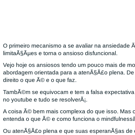
O primeiro mecanismo a se avaliar na ansiedade 
limitaÃ§Ãµes e torna o ansioso disfuncional.
Vejo hoje os ansiosos tendo um pouco mais de m
abordagem orientada para a atenÃ§Ã£o plena. D
direito o que Ã© e o que faz.
TambÃ©m se equivocam e tem a falsa expectativa
no youtube e tudo se resolverÃ¡.
A coisa Ã© bem mais complexa do que isso. Mas o 
entenda o que Ã© e como funciona o mindfulness
Ou atenÃ§Ã£o plena e que suas esperanÃ§as de 