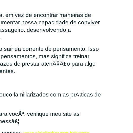
, em vez de encontrar maneiras de
umentar nossa capacidade de conviver
assageiro, desenvolvendo a
.
sair da corrente de pensamento. Isso
s pensamentos, mas significa treinar
zes de prestar atenÃ§Ã£o para algo
entes.
uco familiarizados com as prÃ¡ticas de
a vocÃª: verifique meu site as
nessâ€¦
, acesse:
.