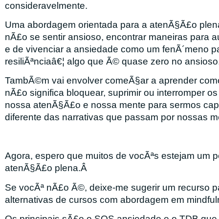
consideravelmente.
Uma abordagem orientada para a atenÃ§Ã£o plena
nÃ£o se sentir ansioso, encontrar maneiras
para a
e de vivenciar a ansiedade como um fenÃ´meno p
resiliÃªnciaâ€¦ algo que Ã© quase zero no ansioso
TambÃ©m vai envolver comeÃ§ar a aprender como 
nÃ£o significa bloquear, suprimir ou interromper o
nossa atenÃ§Ã£o e nossa mente para sermos capa
diferente das narrativas que passam por nossas m
Agora, espero que muitos de vocÃªs estejam um po
atenÃ§Ã£o plena.Â
Se vocÃª nÃ£o Ã©, deixe-me sugerir um recurso par
alternativas de cursos com abordagem em mindful
Os principais sÃ£o o SOS ansiedade e o TDB que