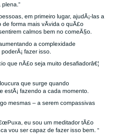
 plena.”
essoas, em primeiro lugar, ajudÃ¡-las a
 de forma mais vÃ­vida o quÃ£o
e sentirem calmos bem no comeÃ§o.
r aumentando a complexidade
poderÃ¡ fazer isso.
io que nÃ£o seja muito desafiadorâ€¦
 loucura que surge quando
e estÃ¡ fazendo a cada momento.
sigo mesmas – a serem compassivas
â€œPuxa, eu sou um meditador tÃ£o
ca vou ser capaz de fazer isso bem. “