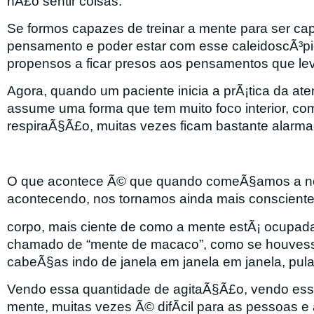
nÃ£o sentir coisas.
Se formos capazes de treinar a mente para ser cap
pensamento e poder estar com esse caleidoscÃ³pi
propensos a ficar presos aos pensamentos que le
Agora, quando um paciente inicia a prÃ¡tica da at
assume uma forma que tem muito foco interior, c
respiraÃ§Ã£o, muitas vezes ficam bastante alar
O que acontece Ã© que quando comeÃ§amos a nos
acontecendo, nos tornamos ainda mais conscient
corpo, mais ciente de como a mente estÃ¡ ocupada
chamado de “mente de macaco”, como se houves
cabeÃ§as indo de janela em janela em janela, pul
Vendo essa quantidade de agitaÃ§Ã£o, vendo ess
mente, muitas vezes Ã© difÃ­cil para as pessoas e 