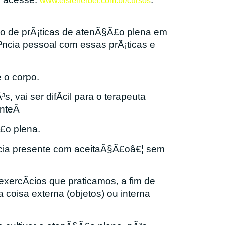
www.elsieherber.com.br/cursos
o de prÃ¡ticas de atenÃ§Ã£o plena em
Ãªncia pessoal com essas prÃ¡ticas e
 o corpo.
, vai ser difÃ­cil para o terapeuta
enteÂ
£o plena.
cia presente com aceitaÃ§Ã£oâ€¦ sem
xercÃ­cios que praticamos, a fim de
coisa externa (objetos) ou interna