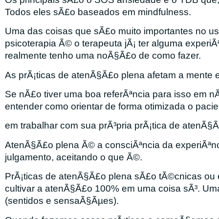
Todos eles sÃ£o baseados em mindfulness.
Uma das coisas que sÃ£o muito importantes no us
psicoterapia Ã© o terapeuta jÃ¡ ter alguma experi
realmente tenho uma noÃ§Ã£o de como fazer.
As prÃ¡ticas de atenÃ§Ã£o plena afetam a mente e
Se nÃ£o tiver uma boa referÃªncia para isso em nÃ³s
entender como orientar de forma otimizada o paci
em trabalhar com sua prÃ³pria prÃ¡tica de atenÃ§Ã
AtenÃ§Ã£o plena Ã© a consciÃªncia da experiÃªn
julgamento, aceitando o que Ã©.
PrÃ¡ticas de atenÃ§Ã£o plena sÃ£o tÃ©cnicas ou e
cultivar a atenÃ§Ã£o 100% em uma coisa sÃ³. Uma 
(sentidos e sensaÃ§Ãµes).