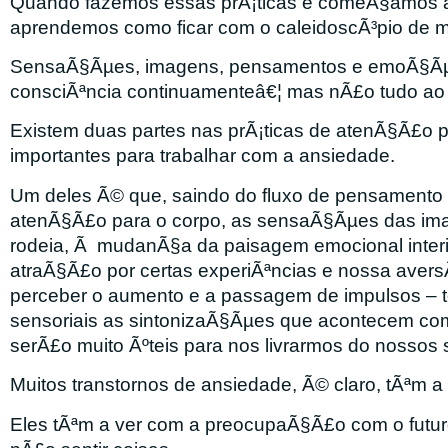
Quando fazemos essas prÃ¡ticas e comeÃ§amos a 
aprendemos como ficar com o caleidoscÃ³pio de
SensaÃ§Ãµes, imagens, pensamentos e emoÃ§Ã
consciÃªncia continuamenteâ€¦ mas nÃ£o tudo a
Existem duas partes nas prÃ¡ticas de atenÃ§Ã£o p
importantes para trabalhar com a ansiedade.
Um deles Ã© que, saindo do fluxo de pensamento 
atenÃ§Ã£o para o corpo, as sensaÃ§Ãµes das ima
rodeia, Ã mudanÃ§a da paisagem emocional interi
atraÃ§Ã£o por certas experiÃªncias e nossa aversÃ
perceber o aumento e a passagem de impulsos – to
sensoriais as sintonizaÃ§Ãµes que acontecem com
serÃ£o muito Ãºteis para nos livrarmos do nossos
Muitos transtornos de ansiedade, Ã© claro, tÃªm
Eles tÃªm a ver com a preocupaÃ§Ã£o com o futuro