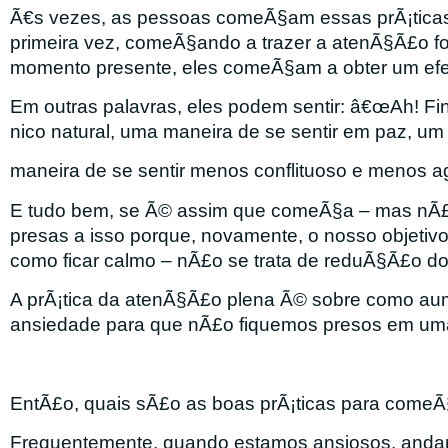
Ã€s vezes, as pessoas comeÃ§am essas prÃ¡ticas
primeira vez, comeÃ§ando a trazer a atenÃ§Ã£o fo
momento presente, eles comeÃ§am a obter um efeit
Em outras palavras, eles podem sentir: â€œAh! F
nico natural, uma maneira de se sentir em paz, um
maneira de se sentir menos conflituoso e menos ag
E tudo bem, se Ã© assim que comeÃ§a – mas nÃ
presas a isso porque, novamente, o nosso objetivo
como ficar calmo – nÃ£o se trata de reduÃ§Ã£o do
A prÃ¡tica da atenÃ§Ã£o plena Ã© sobre como aum
ansiedade para que nÃ£o fiquemos presos em u
EntÃ£o, quais sÃ£o as boas prÃ¡ticas para come
Frequentemente, quando estamos ansiosos, andam