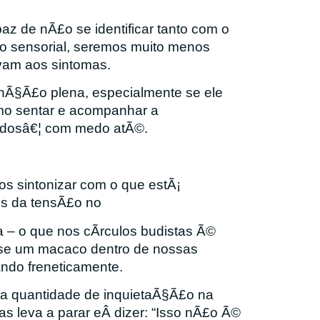
az de nÃ£o se identificar tanto com o
o sensorial, seremos muito menos
vam aos sintomas.
enÃ§Ã£o plena, especialmente se ele
omo sentar e acompanhar a
madosâ€¦ com medo atÃ©.
 sintonizar com o que estÃ¡
es da tensÃ£o no
 – o que nos cÃ­rculos budistas Ã©
se um macaco dentro de nossas
ando freneticamente.
a quantidade de inquietaÃ§Ã£o na
as leva a parar e
Â dizer: “Isso nÃ£o Ã©